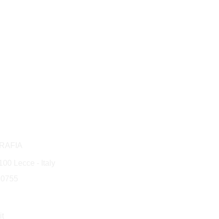
tto
RAFIA
100 Lecce - Italy
20755
t