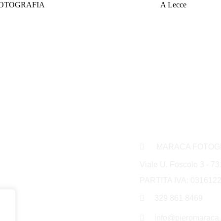
OTOGRAFIA
A Lecce
Mettiti in Conta
MARACA FOTOG
Viale U. Foscolo 3 - 73
PARTITA IVA: 031612
329 861 8469
info@pieromaraca.i