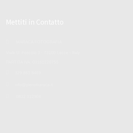
Mettiti in Contatto
MARACA FOTOGRAFIA
Viale U. Foscolo 3 - 73100 Lecce - Italy
PARTITA IVA: 03161220755
329 861 8469
info@pieromaraca.it
0832 312904